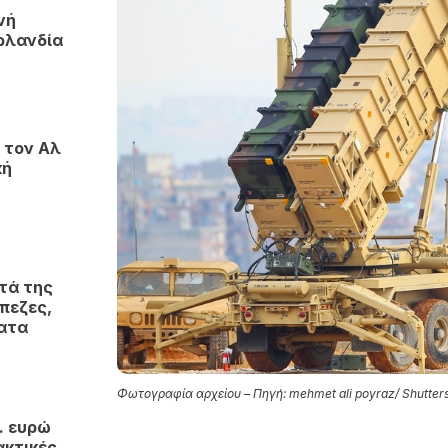
νή
ρλανδία
 τον Αλ
κή
τά της
πεζες,
ματα
Φωτογραφία αρχείου – Πηγή: mehmet ali poyraz/ Shutter
. ευρώ
ακτικές