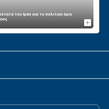
τητα του Ιράν και το πολιτικό όριο
χύος