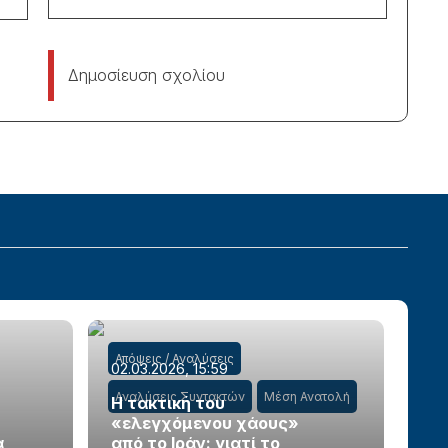
Δημοσίευση σχολίου
Απόψεις / Αναλύσεις
02.03.2026, 15:59
Αναλύσεις Συντακτών
Μέση Ανατολή
Η τακτική του
«ελεγχόμενου χάους»
α
από το Ιράν: γιατί το