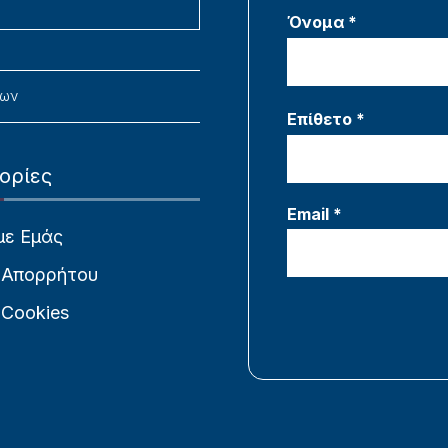
Όνομα *
νων
Επίθετο *
ορίες
Email *
με Εμάς
 Απορρήτου
 Cookies