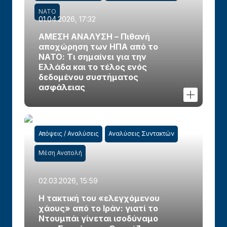
ΝΑΤΟ
01.04.2026, 17:32
ΑΜΕΣΗ ΑΝΑΛΥΣΗ – Πιθανή
αποχώρηση των ΗΠΑ από το
ΝΑΤΟ: Τι σημαίνει για την
Ελλάδα και το τέλος ενός
δεδομένου συστήματος
ασφάλειας
Απόψεις / Αναλύσεις
Αναλύσεις Συντακτών
Μέση Ανατολή
02.03.2026, 15:59
Η τακτική του «ελεγχόμενου
χάους» από το Ιράν: γιατί το
Ντουμπάι γίνεται ισοδύναμο