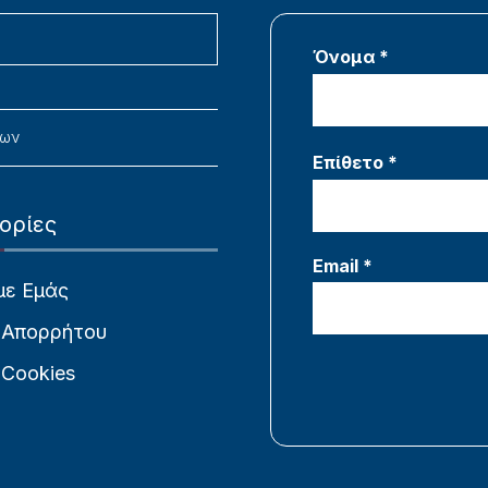
Όνομα *
νων
Επίθετο *
ορίες
Email *
με Εμάς
 Απορρήτου
 Cookies