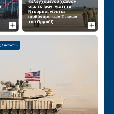
«ελεγχόμενου χάους»
α
από το Ιράν: γιατί το
Ντουμπάι γίνεται
ισοδύναμο των Στενών
του Ορμούζ
ς Συντακτών